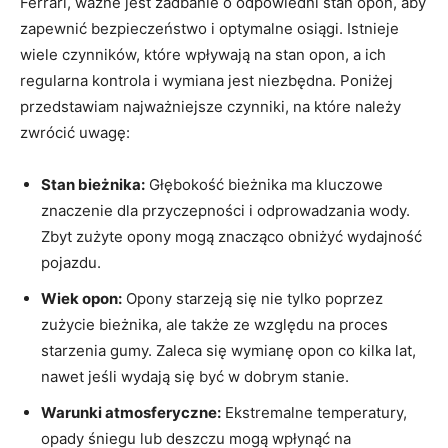
Ferrari, ważne jest⁣ zadbanie⁤ o⁣ odpowiedni stan opon, ​aby
‌zapewnić ⁣bezpieczeństwo i optymalne ⁢osiągi. Istnieje‍
wiele czynników, które wpływają na stan opon, a ich
regularna kontrola i wymiana jest⁤ niezbędna.‌ Poniżej
przedstawiam najważniejsze⁢ czynniki, na które należy
zwrócić uwagę:
Stan bieżnika:
Głębokość bieżnika ma kluczowe
znaczenie ⁢dla przyczepności i odprowadzania‌ wody.
⁣Zbyt ‌zużyte opony mogą znacząco obniżyć ⁢wydajność
pojazdu.
Wiek opon:
Opony‍ starzeją‌ się nie tylko poprzez
zużycie bieżnika,⁤ ale także ze względu na ⁣proces
starzenia gumy. Zaleca​ się ‌wymianę opon co⁤ kilka ‍lat,
nawet jeśli wydają się być w dobrym stanie.
Warunki atmosferyczne:
Ekstremalne temperatury,
opady śniegu lub deszczu ⁣mogą ⁢wpłynąć na