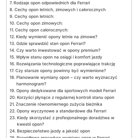
Rodzaje opon odpowiednich dla Ferrari
Cechy opon letnich, zimowych⁢ i całorocznych
Cechy ‌opon letnich:
Cechy opon zimowych:
Cechy opon całorocznych:
Kiedy⁢ wymienić opony letnie na zimowe?
Gdzie sprawdzić stan opon Ferrari?
Czy warto inwestować w opony premium?
Wpływ stanu opon na osiągi i komfort jazdy
Rozwiązania technologiczne poprawiające⁢ trakcję
Czy starsze opony powinny być wymienione?
Planowanie wymiany opon – czy warto wyznaczyć
harmonogram?
Opony dedykowane dla sportowych modeli Ferrari
Korzyści ‍płynące⁤ z regularnej kontroli stanu opon
Znaczenie równomiernego zużycia bieżnika
Opony wyczynowe ⁣a‌ standardowe dla Ferrari
Kiedy skorzystać z profesjonalnego doradztwa w
kwestii opon?
Bezpieczeństwo jazdy a jakość opon
Prawidłowa procedura wymiany opon w Ferrari