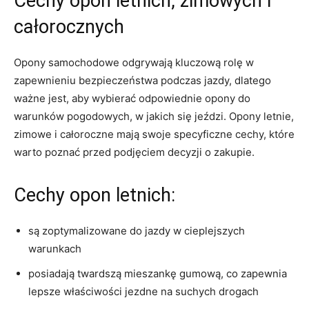
Cechy opon letnich, zimowych⁢ i
całorocznych
Opony samochodowe odgrywają kluczową ‍rolę w⁤
zapewnieniu bezpieczeństwa podczas jazdy, dlatego
ważne jest, aby wybierać⁤ odpowiednie ⁣opony do
‌warunków pogodowych, w jakich ⁢się jeździ. Opony letnie,
zimowe ​i ⁣całoroczne mają ‍swoje specyficzne cechy, które
warto ‌poznać przed podjęciem decyzji o zakupie.
Cechy ‌opon letnich:
są⁢ zoptymalizowane do‌ jazdy w⁣ cieplejszych
warunkach
posiadają ⁢twardszą mieszankę gumową, co zapewnia
lepsze właściwości jezdne na suchych drogach