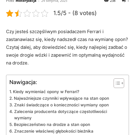
Przez
motoryzacja
-
24 sierpnia, 2025
238
1
1.5/5 - (8 votes)
Czy jesteś szczęśliwym posiadaczem Ferrari i
zastanawiasz się, kiedy ⁣nadszedł ‍czas na wymianę opon?
Czytaj dalej, aby dowiedzieć się,​ kiedy najlepiej zadbać o
swoje drogie wózki i zapewnić ⁣im‍ optymalną wydajność
na drodze.
Nawigacja:
Kiedy wymieniać opony⁢ w Ferrari?
Najważniejsze czynniki⁤ wpływające na ‍stan‍ opon
Znaki świadczące o ⁢konieczności wymiany ​opon
Zalecenia producenta⁢ dotyczące częstotliwości
wymiany
Bezpieczeństwo na drodze⁣ a stan opon
Znaczenie właściwej głębokości bieżnika