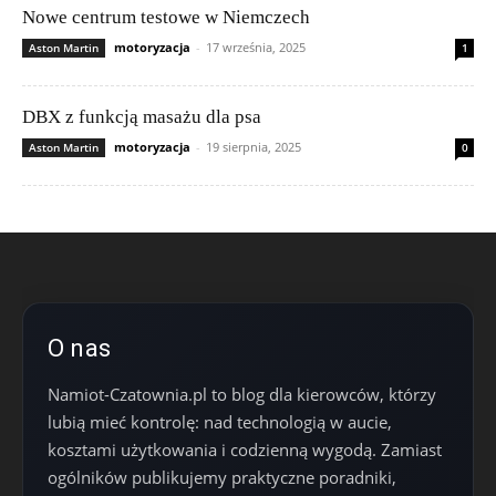
Nowe centrum testowe w Niemczech
motoryzacja
-
17 września, 2025
Aston Martin
1
DBX z funkcją masażu dla psa
motoryzacja
-
19 sierpnia, 2025
Aston Martin
0
O nas
Namiot-Czatownia.pl to blog dla kierowców, którzy
lubią mieć kontrolę: nad technologią w aucie,
kosztami użytkowania i codzienną wygodą. Zamiast
ogólników publikujemy praktyczne poradniki,