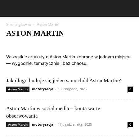
Strona główna
Aston Martin
ASTON MARTIN
Aston Martin
Bentley
BMW
BYD
Cadillac
Changan
Chevrolet
Citroën
Dacia
Ferrari
Fiat
Ford
Geely
Wszystkie artykuły o Aston Martin zebrane w jednym miejscu
Honda
Hyundai
Jeep
Kia
Lamborghini
Lexus
Maserati
— wygodnie, tematycznie i bez chaosu.
Mazda
Mercedes-Benz
Mitsubishi
Nissan
Peugeot
Porsche
Publikacje czytelników
Renault
Rolls-Royce
Skoda
Subaru
Suzuki
Tesla
Toyota
Volkswagen (VW)
Volvo
Jak długo buduje się jeden samochód Aston Martin?
motoryzacja
-
15 listopada, 2025
Aston Martin
0
Aston Martin w social media – konta warte
obserwowania
motoryzacja
-
17 października, 2025
Aston Martin
0