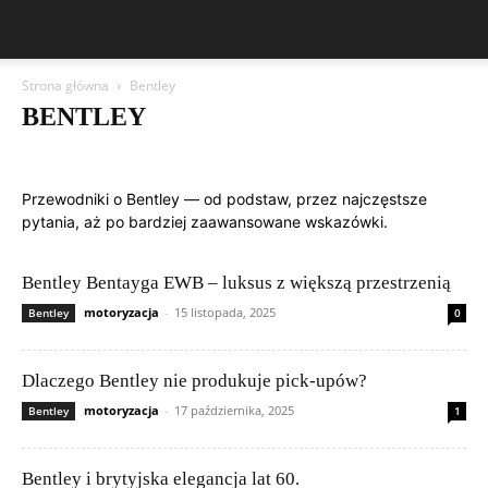
Strona główna
Bentley
BENTLEY
Aston Martin
Bentley
BMW
BYD
Cadillac
Changan
Chevrolet
Citroën
Dacia
Ferrari
Fiat
Ford
Geely
Przewodniki o Bentley — od podstaw, przez najczęstsze
Honda
Hyundai
Jeep
Kia
Lamborghini
Lexus
Maserati
pytania, aż po bardziej zaawansowane wskazówki.
Mazda
Mercedes-Benz
Mitsubishi
Nissan
Peugeot
Porsche
Publikacje czytelników
Renault
Rolls-Royce
Skoda
Subaru
Suzuki
Tesla
Toyota
Volkswagen (VW)
Volvo
Bentley Bentayga EWB – luksus z większą przestrzenią
motoryzacja
-
15 listopada, 2025
Bentley
0
Dlaczego Bentley nie produkuje pick-upów?
motoryzacja
-
17 października, 2025
Bentley
1
Bentley i brytyjska elegancja lat 60.