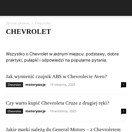
Strona główna
Chevrolet
CHEVROLET
Aston Martin
Bentley
BMW
BYD
Cadillac
Changan
Chevrolet
Citroën
Dacia
Ferrari
Fiat
Ford
Geely
Wszystko o Chevrolet w jednym miejscu: podstawy, dobre
Honda
Hyundai
Jeep
Kia
Lamborghini
Lexus
Maserati
praktyki, pułapki i odpowiedzi na popularne pytania.
Mazda
Mercedes-Benz
Mitsubishi
Nissan
Peugeot
Porsche
Publikacje czytelników
Renault
Rolls-Royce
Skoda
Subaru
Suzuki
Tesla
Toyota
Volkswagen (VW)
Volvo
Jak wymienić czujnik ABS w Chevrolecie Aveo?
motoryzacja
-
19 sierpnia, 2025
Chevrolet
1
Czy warto kupić Chevroleta Cruze z drugiej ręki?
motoryzacja
-
19 września, 2025
Chevrolet
1
Jakie marki należą do General Motors – z Chevroletem