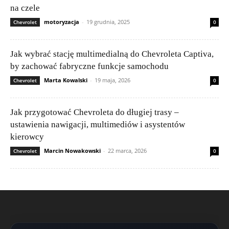
na czele
motoryzacja
-
19 grudnia, 2025
Chevrolet
0
Jak wybrać stację multimedialną do Chevroleta Captiva,
by zachować fabryczne funkcje samochodu
Marta Kowalski
-
19 maja, 2026
Chevrolet
0
Jak przygotować Chevroleta do długiej trasy –
ustawienia nawigacji, multimediów i asystentów
kierowcy
Marcin Nowakowski
-
22 marca, 2026
Chevrolet
0